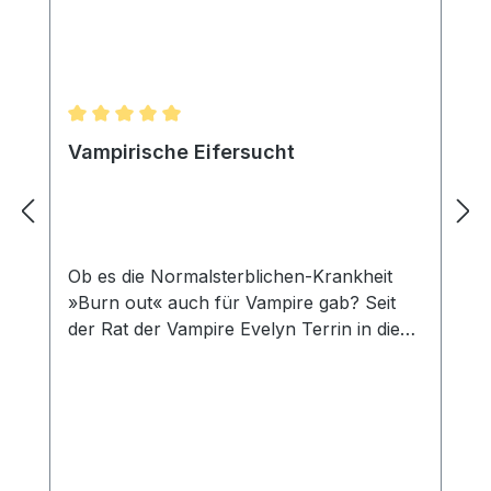
Durchschnittliche Bewertung von 5 von 5 Sternen
Vampirische Eifersucht
Ob es die Normalsterblichen-Krankheit
»Burn out« auch für Vampire gab? Seit
der Rat der Vampire Evelyn Terrin in die
Umgebung ihrer Vergangenheit
katapultiert hatte, ging es mit ihrer Energie
stetig bergab. Wenn Chefermittler Karl
Ludwig wenigstens etwas kooperativer
wäre! Immerhin schienen Ermittler Robert
Allerton und Karls Sohn Andreas auf