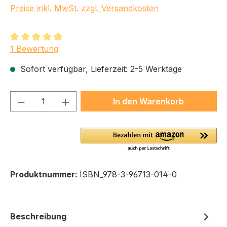
Preise inkl. MwSt. zzgl. Versandkosten
Durchschnittliche Bewertung von 5 von 5 Sternen
1 Bewertung
Sofort verfügbar, Lieferzeit: 2-5 Werktage
Produkt Anzahl: Gib den gewünschten We
In den Warenkorb
Produktnummer:
ISBN_978-3-96713-014-0
Beschreibung