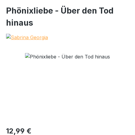
Phönixliebe - Über den Tod
hinaus
Bildergalerie überspringen
Regulärer Preis:
12,99 €