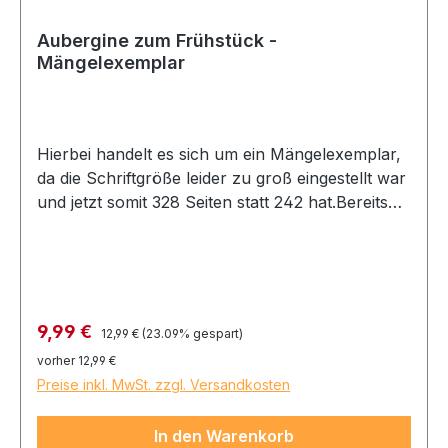
Aubergine zum Frühstück -
Mängelexemplar
Hierbei handelt es sich um ein Mängelexemplar,
da die Schriftgröße leider zu groß eingestellt war
und jetzt somit 328 Seiten statt 242 hat.Bereits
als Teenager ist Noah fasziniert von der Welt der
Pornografie. Peinlich ist es aber, wenn man von
seiner Mutter dabei erwischt wird, wie man sich
daran erfreut. Doch dies ist nur der Anfang und
Gabi muss allerhand mitmachen, als ihr schwuler
Regulärer Preis:
Verkaufspreis:
9,99 €
12,99 €
(23.09% gespart)
Sohn heranwächst und eine sehr
vorher 12,99 €
außergewöhnliche Karriere anstrebt. Eine etwas
Preise inkl. MwSt. zzgl. Versandkosten
andere Mutter-Sohn-Geschichte.
In den Warenkorb