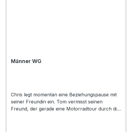
Männer WG
Chris legt momentan eine Beziehungspause mit
seiner Freundin ein. Tom vermisst seinen
Freund, der gerade eine Motorradtour durch die
USA macht. Miguel liebt Partys und Drogen. Und
Sven sucht noch nach seiner wahren Liebe. Vier
Männer und vier Schicksale, die sie alle