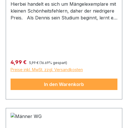
Hierbei handelt es sich um Mängelexemplare mit
kleinen Schönheitsfehlern, daher der niedrigere
Preis. Als Dennis sein Studium beginnt, lernt er
den äußerst attraktiven, aber erheblich älteren
Dozenten Kenan Erdem kennen. Hals über Kopf
verliebt er sich in ihn, obwohl er weiß, dass seine
Liebe keine Chance hat. Wie soll er nur mit
seinen Gefühlen umgehen?
Regulärer Preis:
Verkaufspreis:
4,99 €
5,99 €
(16.69% gespart)
Preise inkl. MwSt. zzgl. Versandkosten
In den Warenkorb