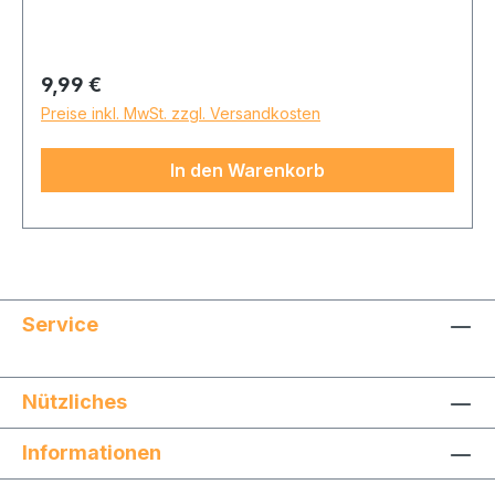
miteinander in einer Wohngemeinschaft teilen.
Regulärer Preis:
9,99 €
Preise inkl. MwSt. zzgl. Versandkosten
In den Warenkorb
Service
Nützliches
Informationen