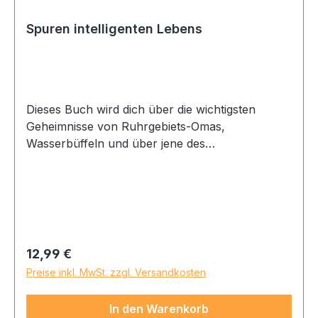
Spuren intelligenten Lebens
Dieses Buch wird dich über die wichtigsten
Geheimnisse von Ruhrgebiets-Omas,
Wasserbüffeln und über jene des
Fernsehprogramms informieren. Solltest du mit
Ironie und Sarkasmus nichts anfangen können,
ist es genau jetzt an der Zeit, nach mindestens
zwei weiteren Personen zur Bildung eines
Stuhlkreises zu suchen. Selbstverständlich
benötigst du einen Stuhl. »Guter Stuhl ist
Regulärer Preis:
12,99 €
wichtig«, hat ein weiser Mann einmal gesagt, was
Preise inkl. MwSt. zzgl. Versandkosten
hier aber rein gar nichts zur Sache tut. Aber
bedenke eines: Vielleicht erkennt irgendein
In den Warenkorb
Psychologe der Zukunft etwas Sinnvolles in