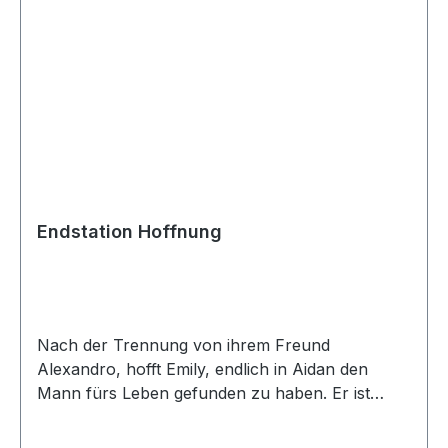
öffentlichen Tanzabenden spielen zu dürfen, gibt
es noch die wichtigste Aufgabe zu bewältigen.
Ob sie es tatsächlich schaffen?Ein heiterer
Roman über eine Bandgründung mit ihren
Höhen und Tiefen.Der Kampf ums
Schachzeug:AudioauszugEin Trabi im
Saal:Audioauszug
Endstation Hoffnung
Nach der Trennung von ihrem Freund
Alexandro, hofft Emily, endlich in Aidan den
Mann fürs Leben gefunden zu haben. Er ist
aufmerksam, ehrlich und offenbart ihr sogleich
sein schrecklichstes Geheimnis: Aidans