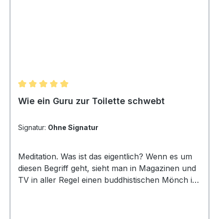
Durchschnittliche Bewertung von 5 von 5 Sternen
Wie ein Guru zur Toilette schwebt
Signatur:
Ohne Signatur
Meditation. Was ist das eigentlich? Wenn es um
diesen Begriff geht, sieht man in Magazinen und
TV in aller Regel einen buddhistischen Mönch in
einem orangenen Gewand, der mit
geschlossenen Augen im Lotussitz unbeweglich
vor sich hin atmet oder etwas murmelt.