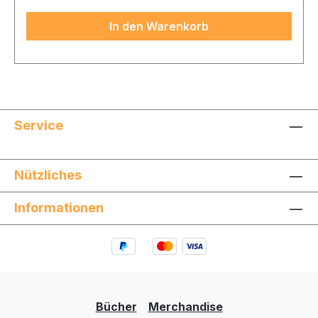
ohne Bindestrich erzählt sein Sommermärchen.
In den Warenkorb
Ein heiterer Roman mit viel Witz.Immer Äger mit
dem Namen:Audioauszug
Service
Nützliches
Informationen
Bücher
Merchandise