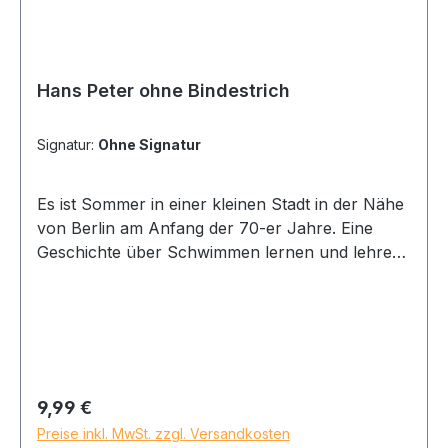
Hans Peter ohne Bindestrich
Signatur:
Ohne Signatur
Es ist Sommer in einer kleinen Stadt in der Nähe
von Berlin am Anfang der 70-er Jahre. Eine
Geschichte über Schwimmen lernen und lehren,
Freundschaften und Zusammenhalten,
gemeinsames Musik machen, alte
Wandergitarren und dem Traum von der
Gründung einer Band. Ärger mit dem Namen
haben, Erfolge und Niederlagen, 2. Plätze, die
wie Siege wirken, D-b-d-d-h-k-P und Livemusic
Regulärer Preis:
9,99 €
am Lagerfeuer. Über junge Männer und
Preise inkl. MwSt. zzgl. Versandkosten
Mädchen und die erste kleine Liebe. Hans Peter