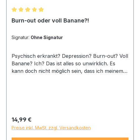
Alltag für mich tun können!
Durchschnittliche Bewertung von 5 von 5 Sternen
Burn-out oder voll Banane?!
Signatur:
Ohne Signatur
Psychisch erkrankt? Depression? Burn-out? Voll
Banane? Ich? Das ist alles so unwirklich. Es
kann doch nicht möglich sein, dass ich meinem
eigenen Verstand nicht mehr trauen darf, meine
eigenen Stimmungen nicht mehr unter Kontrolle
habe! Bin ich überhaupt heilbar? Dieses Etwas,
das ich da jeden Morgen im Spiegel anstarre,
unterscheidet sich jedenfalls nicht wesentlich
von einer oscarreifen Horrorszene. Und
Regulärer Preis:
14,99 €
allmählich bekomme ich Angst vor all diesen
Preise inkl. MwSt. zzgl. Versandkosten
Untoten, hier in der Klinik, in die ich mich nach
langem Ringen begeben habe. Bin ich etwa