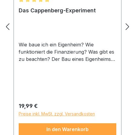
Durchschnittliche Bewertung von 5 von 5 Sternen
Das Cappenberg-Experiment
Wie baue ich ein Eigenheim? Wie
funktioniert die Finanzierung? Was gibt es
zu beachten? Der Bau eines Eigenheims
ist ein Projekt und ein Projekt folgt ganz
eigenen Gesetzmäßigkeiten. Diese werden
u. a. im Projektmanagement
Prozessmodell des PMI® beschrieben.
Unschöner Weise gestaltet es sich recht
schwierig, sowohl den Eigenheimbau, als
Regulärer Preis:
19,99 €
auch ein solches Prozessmodell jeweils
Preise inkl. MwSt. zzgl. Versandkosten
für sich zu verstehen. Das Cappenberg-
Experiment erläutert mit viel Ironie am
In den Warenkorb
praktischen Beispiel, wie das Projekt