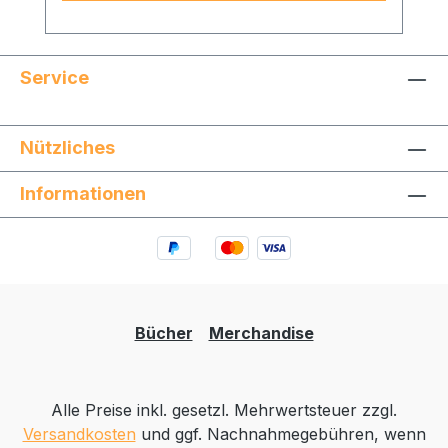
Eigenheimbau mit seinen ganz eigenen
und profanen Tücken sowie der
theoretische Hintergrund des
Service
professionellen Projektmanagements in
der Praxis vereinbar sind, indem es
anhand von Tagebucheinträgen eines
Nützliches
Hausbaus Schritt für Schritt
Projektmanagement-Prozesse visualisiert
Informationen
und erläutert. Durch diese Kombination
hilft es sowohl Bauherren bei der
strukturierten Abwicklung des Hausbaus,
als auch angehenden Projektleitern beim
Verständnis der Grundlagen zum
professionellen Projektmanagement, ohne
Bücher
Merchandise
jedoch eine der beiden Disziplinen zu
langweilen. Wer gern lernt und lacht findet
im Cappenberg-Experiment eine
Alle Preise inkl. gesetzl. Mehrwertsteuer zzgl.
unterhaltsame und fachlich wertvolle
Versandkosten
und ggf. Nachnahmegebühren, wenn
Lektüre!