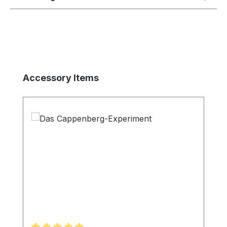
Produktgalerie überspringen
Accessory Items