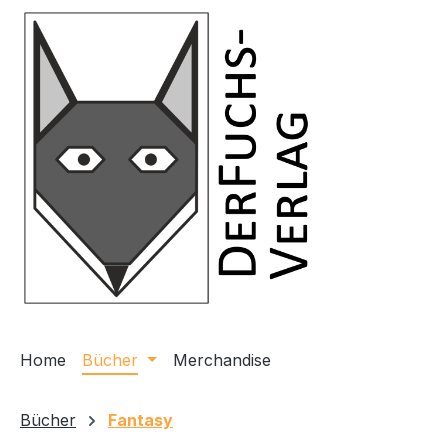
m Hauptinhalt springen
Zur Suche springen
Zur Hauptnavigation springen
Home
Bücher
Merchandise
Bücher
Fantasy