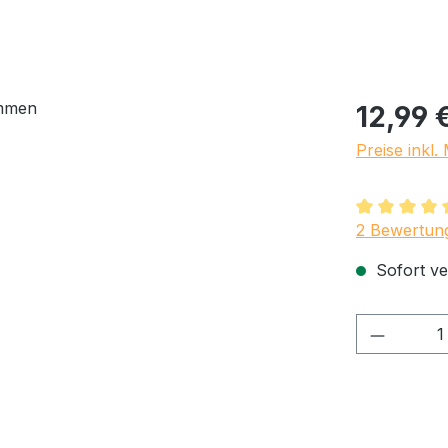
Regulärer Pr
12,99 
Preise inkl
Durchschnit
2 Bewertun
Sofort ve
Produkt