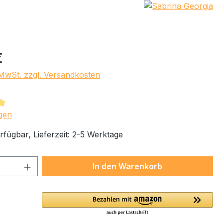
eis:
€
. MwSt. zzgl. Versandkosten
tliche Bewertung von 5 von 5 Sternen
gen
rfügbar, Lieferzeit: 2-5 Werktage
 Anzahl: Gib den gewünschten Wert ein 
In den Warenkorb